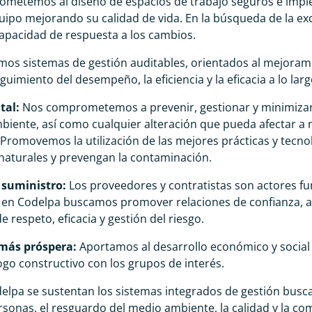
prometemos al diseño de espacios de trabajo seguros e im
uipo mejorando su calidad de vida. En la búsqueda de la exc
capacidad de respuesta a los cambios.
s sistemas de gestión auditables, orientados al mejoram
imiento del desempeño, la eficiencia y la eficacia a lo larg
tal:
Nos comprometemos a prevenir, gestionar y minimizar
iente, así como cualquier alteración que pueda afectar a 
 Promovemos la utilización de las mejores prácticas y tecno
naturales y prevengan la contaminación.
 suministro:
Los proveedores y contratistas son actores f
, en Codelpa buscamos promover relaciones de confianza, a l
e respeto, eficacia y gestión del riesgo.
 más próspera:
Aportamos al desarrollo económico y social
logo constructivo con los grupos de interés.
odelpa se sustentan los sistemas integrados de gestión bus
ersonas, el resguardo del medio ambiente, la calidad y la co