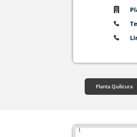
Pl
Te
Li
Planta Quilicura